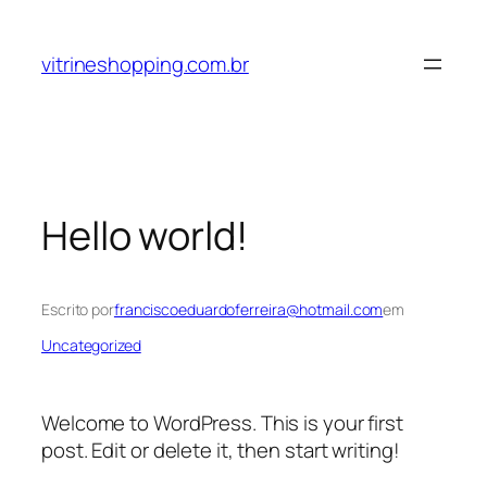
Pular
para
vitrineshopping.com.br
o
conteúdo
Hello world!
Escrito por
franciscoeduardoferreira@hotmail.com
em
Uncategorized
Welcome to WordPress. This is your first
post. Edit or delete it, then start writing!